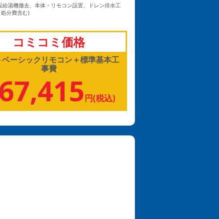
既設給湯機撤去、本体・リモコン設置、ドレン排水工
処分費含む)
コミコミ価格
＋ベーシックリモコン＋標準基本工
事費
67,415
円(税込)