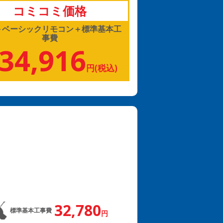
コミコミ価格
＋ベーシックリモコン＋標準基本工
事費
34,916
円(税込)
32,780
標準基本工事費
円