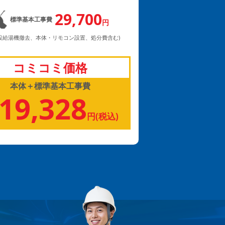
29,700
標準基本工事費
円
既設給湯機撤去、本体・リモコン設置、処分費含む)
コミコミ価格
本体＋標準基本工事費
19,328
円(税込)