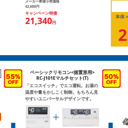
メーカー希望小売価格
42,680円
キャンペーン特価
本体
21,340
円
2
円
ベーシックリモコン<据置形用>
RC-J101Eマルチセット(T)
「エコスイッチ」でエコ運転。お湯の
温度や量をかしこく制御。もちろん見
やすいユニバーサルデザインです。