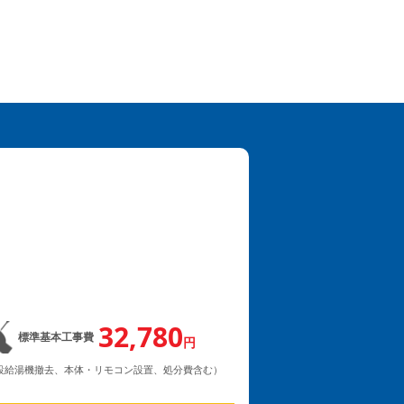
32,780
標準基本工事費
円
既設給湯機撤去、本体・リモコン設置、処分費含む）