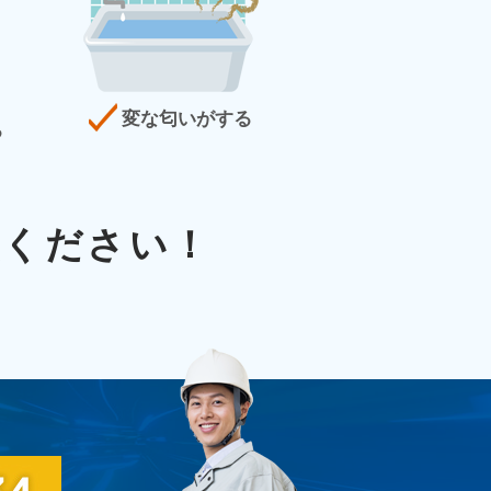
変な匂いがする
る
談ください！